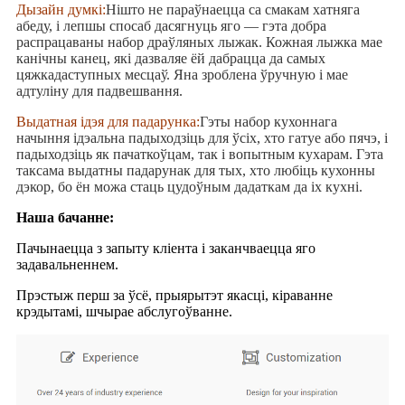
Дызайн думкі:
Нішто не параўнаецца са смакам хатняга
абеду, і лепшы спосаб дасягнуць яго — гэта добра
распрацаваны набор драўляных лыжак. Кожная лыжка мае
канічны канец, які дазваляе ёй дабрацца да самых
цяжкадаступных месцаў. Яна зроблена ўручную і мае
адтуліну для падвешвання.
Выдатная ідэя для падарунка:
Гэты набор кухоннага
начыння ідэальна падыходзіць для ўсіх, хто гатуе або пячэ, і
падыходзіць як пачаткоўцам, так і вопытным кухарам. Гэта
таксама выдатны падарунак для тых, хто любіць кухонны
дэкор, бо ён можа стаць цудоўным дадаткам да іх кухні.
Наша бачанне:
Пачынаецца з запыту кліента і заканчваецца яго
задавальненнем.
Прэстыж перш за ўсё, прыярытэт якасці, кіраванне
крэдытамі, шчырае абслугоўванне.