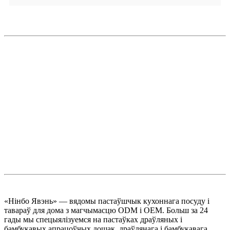
«Нінбо Явэнь» — вядомы пастаўшчык кухоннага посуду і
тавараў для дома з магчымасцю ODM і OEM. Больш за 24
гады мы спецыялізуемся на пастаўках драўляных і
бамбукавых апрацоўчых дошак, драўлянага і бамбукавага