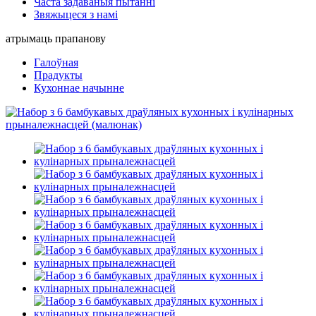
Часта задаваныя пытанні
Звяжыцеся з намі
атрымаць прапанову
Галоўная
Прадукты
Кухоннае начынне