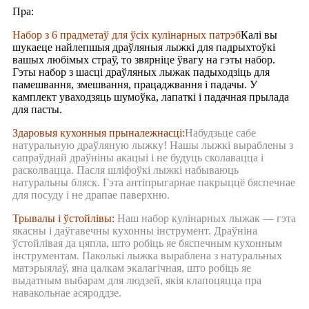
Пра:
Набор з 6 прадметаў для ўсіх кулінарных патрэб
Калі вы
шукаеце найлепшыя драўляныя лыжкі для падрыхтоўкі
вашых любімых страў, то звярніце ўвагу на гэты набор.
Гэты набор з шасці драўляных лыжак падыходзіць для
памешвання, змешвання, працаджвання і падачы. У
камплект уваходзяць шумоўка, лапаткі і падачная прылада
для пасты.
Здаровыя кухонныя прыналежнасці:
Набудзьце сабе
натуральную драўляную лыжку! Нашы лыжкі выраблены з
сапраўднай драўніны акацыі і не будуць сколавацца і
расколвацца. Пасля шліфоўкі лыжкі набываюць
натуральны бляск. Гэта антіпрыгарнае пакрыццё бяспечнае
для посуду і не драпае паверхню.
Трывалы і ўстойлівы:
Наш набор кулінарных лыжак — гэта
якасны і даўгавечны кухонны інструмент. Драўніна
ўстойлівая да цяпла, што робіць яе бяспечным кухонным
інструментам. Паколькі лыжка выраблена з натуральных
матэрыялаў, яна цалкам экалагічная, што робіць яе
выдатным выбарам для людзей, якія клапоцяцца пра
навакольнае асяроддзе.