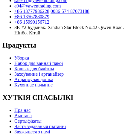
sales11@yawentrading.com
a04@yawentrading.com
+86 13777986228
0086-574-87073188
+86 13567880879
+86 15990156712
8F. #2 Будынак. Xindian Star Block No.42 Qiwen Road.
Нінбо. Кітай.
Прадукты
Уборка
Набор для ваннай пакоі
Кошык для бялізны
Захоўванне і арганайзер
Апрацоўчая дошка
Кухоннае начынне
ХУТКІЯ СПАСЫЛКІ
Пра нас
Выстава
Сертыфікаты
Часта задаваныя пытанні
Звяжыцеся з намі