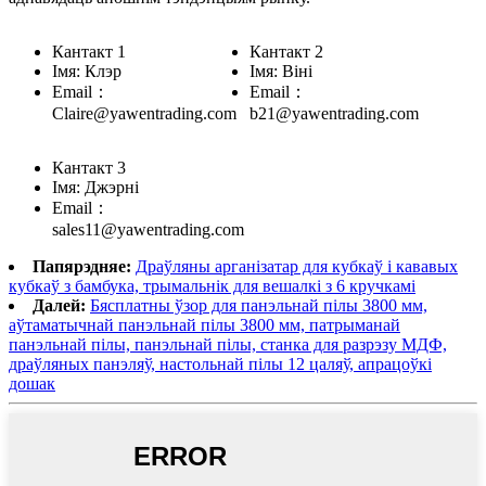
Кантакт 1
Кантакт 2
Імя: Клэр
Імя: Віні
Email：
Email：
Claire@yawentrading.com
b21@yawentrading.com
Кантакт 3
Імя: Джэрні
Email：
sales11@yawentrading.com
Папярэдняе:
Драўляны арганізатар для кубкаў і кававых
кубкаў з бамбука, трымальнік для вешалкі з 6 кручкамі
Далей:
Бясплатны ўзор для панэльнай пілы 3800 мм,
аўтаматычнай панэльнай пілы 3800 мм, патрыманай
панэльнай пілы, панэльнай пілы, станка для разрэзу МДФ,
драўляных панэляў, настольнай пілы 12 цаляў, апрацоўкі
дошак