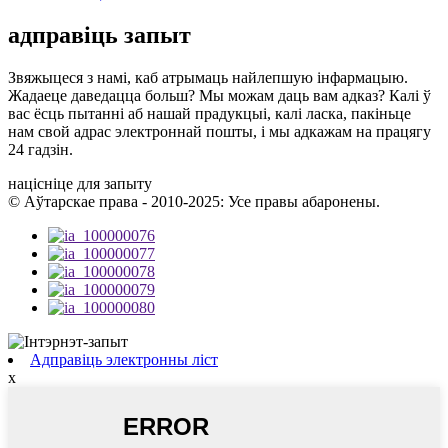
адправіць запыт
Звяжыцеся з намі, каб атрымаць найлепшую інфармацыю.
Жадаеце даведацца больш? Мы можам даць вам адказ? Калі ў
вас ёсць пытанні аб нашай прадукцыі, калі ласка, пакіньце
нам свой адрас электроннай пошты, і мы адкажам на працягу
24 гадзін.
націсніце для запыту
© Аўтарскае права - 2010-2025: Усе правы абаронены.
Адправіць электронны ліст
x