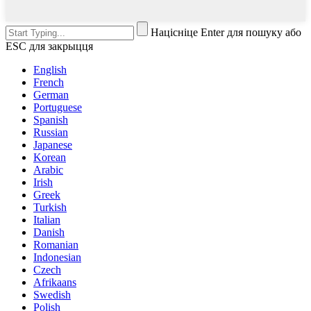
Націсніце Enter для пошуку або
ESC для закрыцця
English
French
German
Portuguese
Spanish
Russian
Japanese
Korean
Arabic
Irish
Greek
Turkish
Italian
Danish
Romanian
Indonesian
Czech
Afrikaans
Swedish
Polish