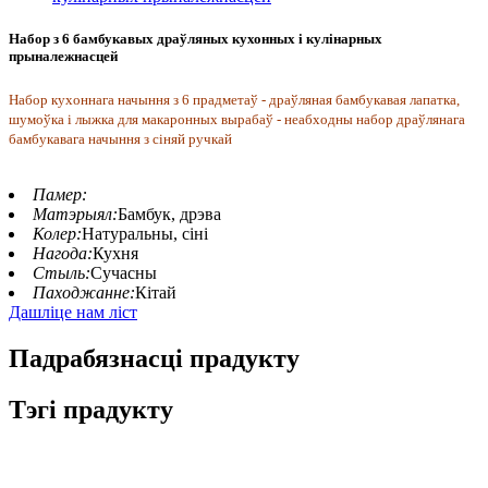
Набор з 6 бамбукавых драўляных кухонных і кулінарных
прыналежнасцей
Набор кухоннага начыння з 6 прадметаў - драўляная бамбукавая лапатка,
шумоўка і лыжка для макаронных вырабаў - неабходны набор драўлянага
бамбукавага начыння з сіняй ручкай
Памер:
Матэрыял:
Бамбук, дрэва
Колер:
Натуральны, сіні
Нагода:
Кухня
Стыль:
Сучасны
Паходжанне:
Кітай
Дашліце нам ліст
Падрабязнасці прадукту
Тэгі прадукту