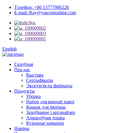
Тэлефон: +86 13777986228
E-mail: Ray@yawentrading.com
English
Галоўная
Пра нас
Выстава
Сертыфікаты
Экскурсія па фабрыцы
Прадукты
Уборка
Набор для ваннай пакоі
Кошык для бялізны
Захоўванне і арганайзер
Апрацоўчая дошка
Кухоннае начынне
Навіны