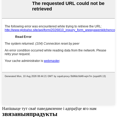
Напішыце тут сваё паведамленне і адпраўце яго нам
звязаныя
прадукты