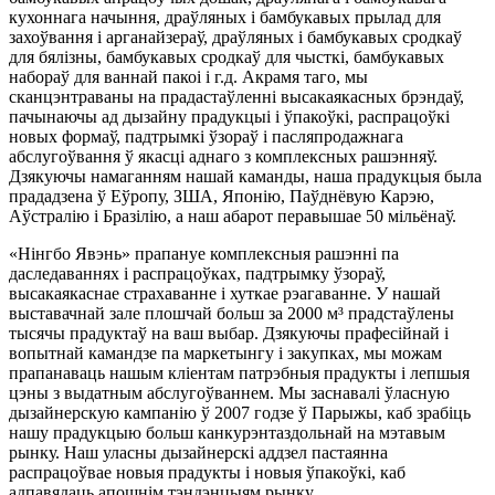
кухоннага начыння, драўляных і бамбукавых прылад для
захоўвання і арганайзераў, драўляных і бамбукавых сродкаў
для бялізны, бамбукавых сродкаў для чысткі, бамбукавых
набораў для ваннай пакоі і г.д. Акрамя таго, мы
сканцэнтраваны на прадастаўленні высакаякасных брэндаў,
пачынаючы ад дызайну прадукцыі і ўпакоўкі, распрацоўкі
новых формаў, падтрымкі ўзораў і пасляпродажнага
абслугоўвання ў якасці аднаго з комплексных рашэнняў.
Дзякуючы намаганням нашай каманды, наша прадукцыя была
прададзена ў Еўропу, ЗША, Японію, Паўднёвую Карэю,
Аўстралію і Бразілію, а наш абарот перавышае 50 мільёнаў.
«Нінгбо Явэнь» прапануе комплексныя рашэнні па
даследаваннях і распрацоўках, падтрымку ўзораў,
высакаякаснае страхаванне і хуткае рэагаванне. У нашай
выставачнай зале плошчай больш за 2000 м³ прадстаўлены
тысячы прадуктаў на ваш выбар. Дзякуючы прафесійнай і
вопытнай камандзе па маркетынгу і закупках, мы можам
прапанаваць нашым кліентам патрэбныя прадукты і лепшыя
цэны з выдатным абслугоўваннем. Мы заснавалі ўласную
дызайнерскую кампанію ў 2007 годзе ў Парыжы, каб зрабіць
нашу прадукцыю больш канкурэнтаздольнай на мэтавым
рынку. Наш уласны дызайнерскі аддзел пастаянна
распрацоўвае новыя прадукты і новыя ўпакоўкі, каб
адпавядаць апошнім тэндэнцыям рынку.