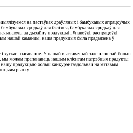
цыялізуемся на пастаўках драўляных і бамбукавых апрацоўчых
і бамбукавых сродкаў для бялізны, бамбукавых сродкаў для
 пачынаючы ад дызайну прадукцыі і ўпакоўкі, распрацоўкі
нням нашай каманды, наша прадукцыя была прададзена ў
 і хуткае рэагаванне. У нашай выставачнай зале плошчай больш
ах, мы можам прапанаваць нашым кліентам патрэбныя прадукты
ць нашу прадукцыю больш канкурэнтаздольнай на мэтавым
дэнцыям рынку.