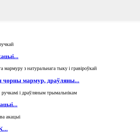
ацыі...
ы чорны мармур, драўляны...
цыі...
...