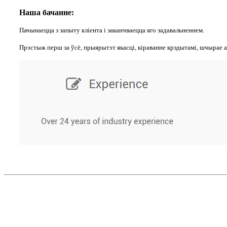
Наша бачанне:
Пачынаецца з запыту кліента і заканчваецца яго задавальненнем.
Прэстыж перш за ўсё, прыярытэт якасці, кіраванне крэдытамі, шчырае 