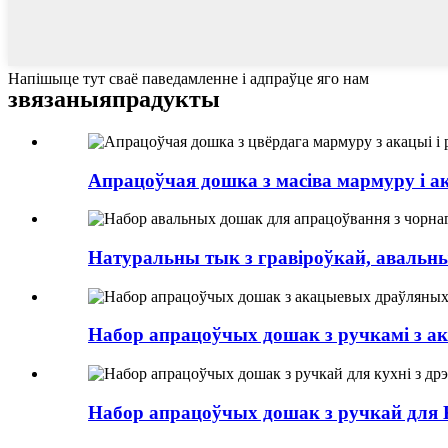
Напішыце тут сваё паведамленне і адпраўце яго нам
звязаныя
прадукты
Апрацоўчая дошка з масіва мармуру і ак
Натуральны тык з гравіроўкай, авальн
Набор апрацоўчых дошак з ручкамі з ака
Набор апрацоўчых дошак з ручкай для K