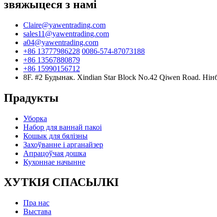
звяжыцеся з намі
Claire@yawentrading.com
sales11@yawentrading.com
a04@yawentrading.com
+86 13777986228
0086-574-87073188
+86 13567880879
+86 15990156712
8F. #2 Будынак. Xindian Star Block No.42 Qiwen Road. Нінб
Прадукты
Уборка
Набор для ваннай пакоі
Кошык для бялізны
Захоўванне і арганайзер
Апрацоўчая дошка
Кухоннае начынне
ХУТКІЯ СПАСЫЛКІ
Пра нас
Выстава