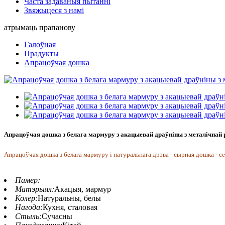
Часта задаваныя пытанні
Звяжыцеся з намі
атрымаць прапанову
Галоўная
Прадукты
Апрацоўчая дошка
Апрацоўчая дошка з белага мармуру з акацыевай драўніны з металічнай
Апрацоўчая дошка з белага мармуру і натуральнага дрэва - сырная дошка - се
Памер:
Матэрыял:
Акацыя, мармур
Колер:
Натуральны, белы
Нагода:
Кухня, сталовая
Стыль:
Сучасны