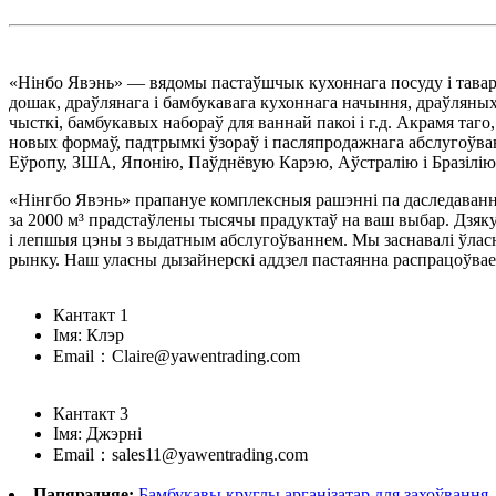
«Нінбо Явэнь» — вядомы пастаўшчык кухоннага посуду і тавар
дошак, драўлянага і бамбукавага кухоннага начыння, драўляных
чысткі, бамбукавых набораў для ваннай пакоі і г.д. Акрамя та
новых формаў, падтрымкі ўзораў і пасляпродажнага абслугоўв
Еўропу, ЗША, Японію, Паўднёвую Карэю, Аўстралію і Бразілію,
«Нінгбо Явэнь» прапануе комплексныя рашэнні па даследавання
за 2000 м³ прадстаўлены тысячы прадуктаў на ваш выбар. Дзя
і лепшыя цэны з выдатным абслугоўваннем. Мы заснавалі ўла
рынку. Наш уласны дызайнерскі аддзел пастаянна распрацоўвае
Кантакт 1
Імя: Клэр
Email：Claire@yawentrading.com
Кантакт 3
Імя: Джэрні
Email：sales11@yawentrading.com
Папярэдняе:
Бамбукавы круглы арганізатар для захоўвання