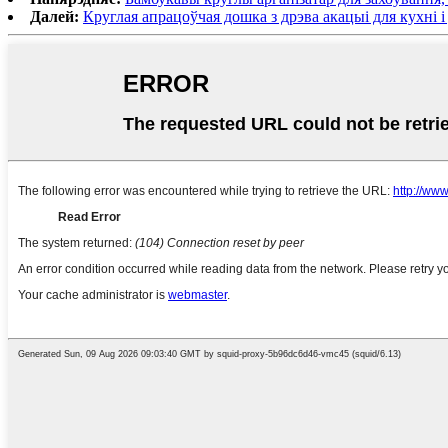
Далей:
Круглая апрацоўчая дошка з дрэва акацыі для кухні і