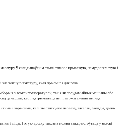
і мармуру ў скандынаўскім стылі стварае прыгожую, немудрагелістую і
 элегантную тэкстуру, якая прыемная для вока.
 прыборы з высокай тэмпературай, такія як посудамыйныя машыны або
есяц ці часцей, каб падтрымліваць яе прыгожы знешні выгляд.
тным і карысным, калі вы святкуеце пераезд, вяселле, Каляды, дзень
адавіны і піцы. Гэтую дошку таксама можна выкарыстоўваць у якасці