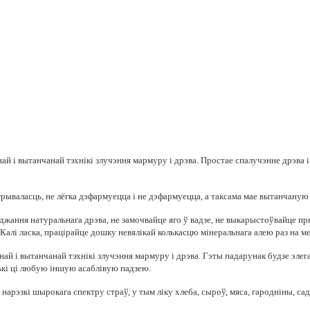
й і вытанчанай тэхнікі злучэння мармуру і дрэва. Простае спалучэнне дрэва 
ываласць, не лёгка дэфармуецца і не дэфармуецца, а таксама мае вытанчаную і
коджання натуральнага дрэва, не замочвайце яго ў вадзе, не выкарыстоўвайце
. Калі ласка, працірайце дошку невялікай колькасцю мінеральнага алею раз на м
 і вытанчанай тэхнікі злучэння мармуру і дрэва. Гэты падарунак будзе элеган
цькі ці любую іншую асаблівую падзею.
нарэзкі шырокага спектру страў, у тым ліку хлеба, сыроў, мяса, гародніны, с