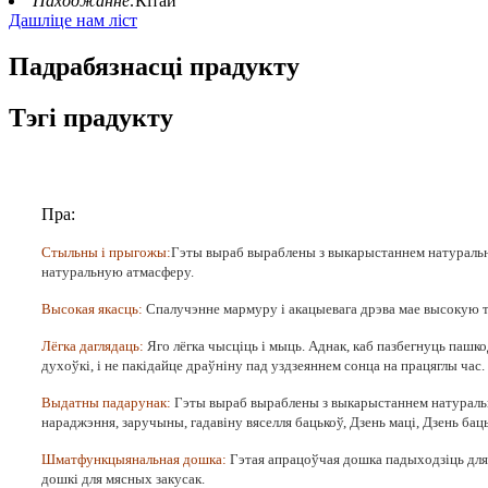
Паходжанне:
Кітай
Дашліце нам ліст
Падрабязнасці прадукту
Тэгі прадукту
Пра:
Стыльны і прыгожы:
Гэты выраб выраблены з выкарыстаннем натуральна
натуральную атмасферу.
Высокая якасць:
Спалучэнне мармуру і акацыевага дрэва мае высокую тр
Лёгка даглядаць:
Яго лёгка чысціць і мыць. Аднак, каб пазбегнуць паш
духоўкі, і не пакідайце драўніну пад уздзеяннем сонца на працяглы час
Выдатны падарунак:
Гэты выраб выраблены з выкарыстаннем натуральнай
нараджэння, заручыны, гадавіну вяселля бацькоў, Дзень маці, Дзень ба
Шматфункцыянальная дошка:
Гэтая апрацоўчая дошка падыходзіць для 
дошкі для мясных закусак.