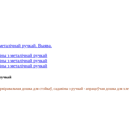
 ручкай
рвіравальная дошка для стэйкаў, садавіны з ручкай - апрацоўчая дошка для хл