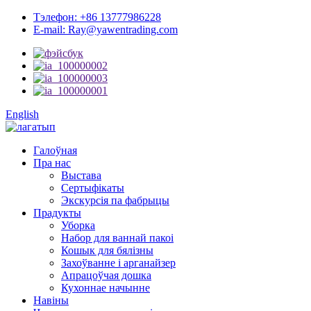
Тэлефон: +86 13777986228
E-mail: Ray@yawentrading.com
English
Галоўная
Пра нас
Выстава
Сертыфікаты
Экскурсія па фабрыцы
Прадукты
Уборка
Набор для ваннай пакоі
Кошык для бялізны
Захоўванне і арганайзер
Апрацоўчая дошка
Кухоннае начынне
Навіны