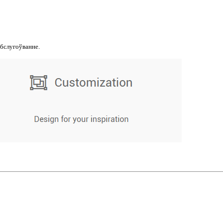
абслугоўванне.