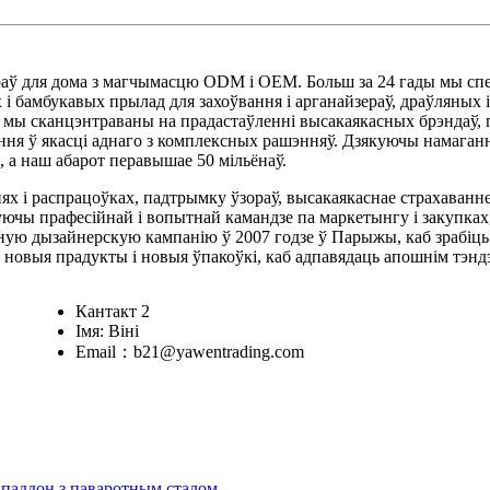
аў для дома з магчымасцю ODM і OEM. Больш за 24 гады мы спе
 і бамбукавых прылад для захоўвання і арганайзераў, драўляных 
го, мы сканцэнтраваны на прадастаўленні высакаякасных брэндаў,
ання ў якасці аднаго з комплексных рашэнняў. Дзякуючы намага
 а наш абарот перавышае 50 мільёнаў.
х і распрацоўках, падтрымку ўзораў, высакаякаснае страхаванне
куючы прафесійнай і вопытнай камандзе па маркетынгу і закупк
сную дызайнерскую кампанію ў 2007 годзе ў Парыжы, каб зрабі
 новыя прадукты і новыя ўпакоўкі, каб адпавядаць апошнім тэн
Кантакт 2
Імя: Віні
Email：b21@yawentrading.com
, паддон з паваротным сталом